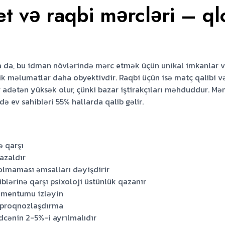
t və raqbi mərcləri – ql
a da, bu idman növlərində mərc etmək üçün unikal imkanlar v
ik məlumatlar daha obyektivdir. Raqbi üçün isə matç qalibi və
adətən yüksək olur, çünki bazar iştirakçıları məhduddur. Mə
 ev sahibləri 55% hallarda qalib gəlir.
ə qarşı
 azaldır
olmaması əmsalları dəyişdirir
lərinə qarşı psixoloji üstünlük qazanır
momentumu izləyin
ə proqnozlaşdırma
cənin 2-5%-i ayrılmalıdır