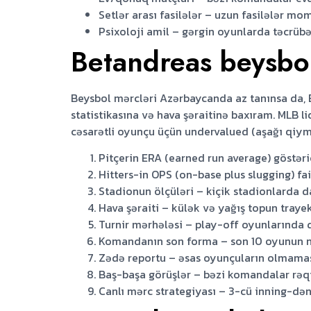
Setlər arası fasilələr – uzun fasilələr m
Psixoloji amil – gərgin oyunlarda təcrüb
Betandreas beysbol 
Beysbol mərcləri Azərbaycanda az tanınsa da, 
statistikasına və hava şəraitinə baxıram. MLB l
cəsarətli oyunçu üçün undervalued (aşağı qiym
Pitçerin ERA (earned run average) göstəric
Hitters-in OPS (on-base plus slugging) f
Stadionun ölçüləri – kiçik stadionlarda d
Hava şəraiti – külək və yağış topun trayek
Turnir mərhələsi – play-off oyunlarında 
Komandanın son forma – son 10 oyunun nət
Zədə reportu – əsas oyunçuların olmaması
Baş-başa görüşlər – bəzi komandalar rəqib
Canlı mərc strategiyası – 3-cü inning-dən