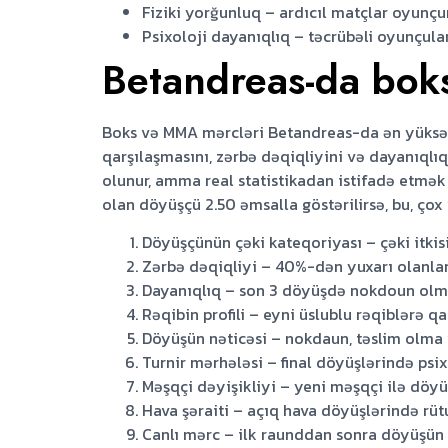
Fiziki yorğunluq – ardıcıl matçlar oyunçu
Psixoloji dayanıqlıq – təcrübəli oyunçula
Betandreas-da boks
Boks və MMA mərcləri Betandreas-da ən yüksək 
qarşılaşmasını, zərbə dəqiqliyini və dayanıqlıq
olunur, amma real statistikadan istifadə etmə
olan döyüşçü 2.50 əmsalla göstərilirsə, bu, çox
Döyüşçünün çəki kateqoriyası – çəki itkis
Zərbə dəqiqliyi – 40%-dən yuxarı olanlar 
Dayanıqlıq – son 3 döyüşdə nokdoun olma
Rəqibin profili – eyni üslublu rəqiblərə qar
Döyüşün nəticəsi – nokdaun, təslim olma 
Turnir mərhələsi – final döyüşlərində psixo
Məşqçi dəyişikliyi – yeni məşqçi ilə döyü
Hava şəraiti – açıq hava döyüşlərində rütub
Canlı mərc – ilk raunddan sonra döyüşün 