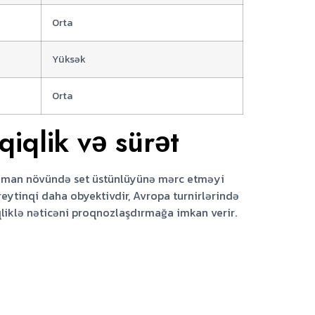
Orta
Yüksək
Orta
qiqlik və sürət
 idman növündə set üstünlüyünə mərc etməyi
reytinqi daha obyektivdir, Avropa turnirlərində
qliklə nəticəni proqnozlaşdırmağa imkan verir.