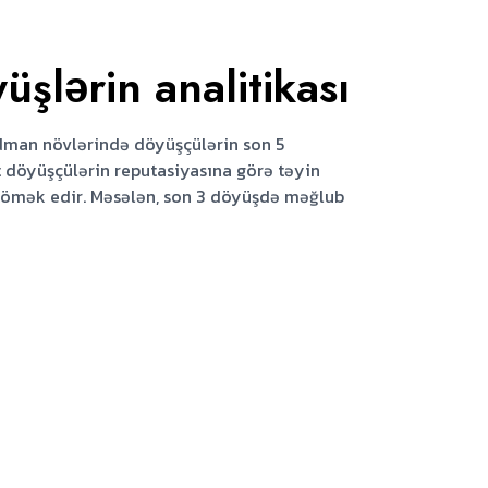
lərin analitikası
idman növlərində döyüşçülərin son 5
t döyüşçülərin reputasiyasına görə təyin
 kömək edir. Məsələn, son 3 döyüşdə məğlub