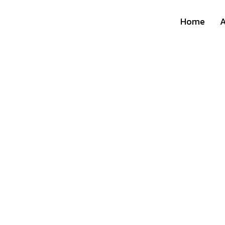
Home
A
Betandreas – 
mərclərinin an
mərcləri – riskl
Betandreas-da 
beysbol və dig