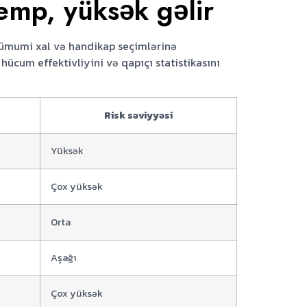
emp, yüksək gəlir
 ümumi xal və handikap seçimlərinə
ücum effektivliyini və qapıçı statistikasını
Risk səviyyəsi
Yüksək
Çox yüksək
Orta
Aşağı
Çox yüksək