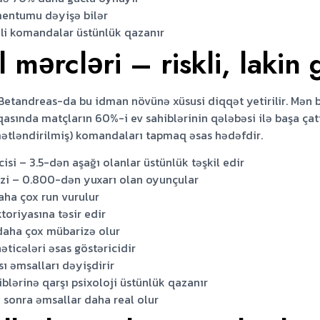
omentumu dəyişə bilər
əli komandalar üstünlük qazanır
mərcləri – riskli, lakin g
Betandreas-da bu idman növünə xüsusi diqqət yetirilir. Mən 
iqasında matçların 60%-i ev sahiblərinin qələbəsi ilə başa çat
ətləndirilmiş) komandaları tapmaq əsas hədəfdir.
isi – 3.5-dən aşağı olanlar üstünlük təşkil edir
aizi – 0.800-dən yuxarı olan oyunçular
aha çox run vurulur
toriyasına təsir edir
daha çox mübarizə olur
icələri əsas göstəricidir
 əmsalları dəyişdirir
lərinə qarşı psixoloji üstünlük qazanır
 sonra əmsallar daha real olur