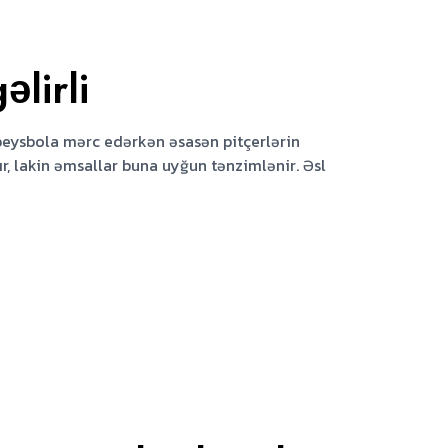
əlirli
beysbola mərc edərkən əsasən pitçerlərin
ır, lakin əmsallar buna uyğun tənzimlənir. Əsl