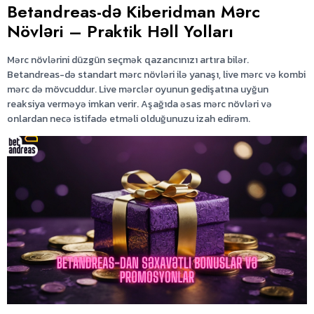
Betandreas-də Kiberidman Mərc
Növləri – Praktik Həll Yolları
Mərc növlərini düzgün seçmək qazancınızı artıra bilər.
Betandreas-də standart mərc növləri ilə yanaşı, live mərc və kombi
mərc də mövcuddur. Live mərclər oyunun gedişatına uyğun
reaksiya verməyə imkan verir. Aşağıda əsas mərc növləri və
onlardan necə istifadə etməli olduğunuzu izah edirəm.