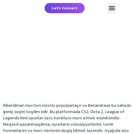
Let's Connect
About Us
Our Services
Our Client
Betandreas – Betandreas-də
Kiberidman Oyunları – Hansı
Turnirlərə Mərc Etməli –
Betandreas-də Kiberidman
Turnirləri – Necə Seçim Etməli
Betandreas-də Kiberidman
Oyunlarına Mərcləri Necə Düzgün
Qoymaq Olar
Kiberidman mərcləri sürətlə populyarlaşır və Betandreas bu sahədə
geniş seçim təqdim edir. Bu platformada CS2, Dota 2, League of
Legends kimi oyunlar üzrə turnirlərə mərc etmək mümkündür.
Məqsəd qazanmaqdırsa, oyunların xüsusiyyətlərini, turnir
formatlarını və mərc növlərini dəqiq bilmək lazımdır. Aşağıda sizə