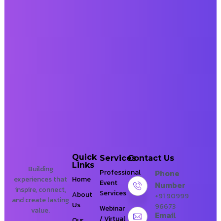
Müxtəlif oyunlara mərc edin – bütün depoziti bir hadisəyə
qoymayın
Statistikaya əsaslanın – emosional qərarlardan çəkinin
Live mərclərdə diqqətli olun – sürətli qərarlar səhvə səbəb
ola bilər
Mərc tarixçənizi izləyin – qazanc və itkiləri qeyd edin
Məhdudiyyətlərdən istifadə edin – Betandreas-də depozit
limiti təyin edin
Bu addımları tətbiq etməklə mərclərinizi daha nəzarətli edə
bilərsiniz. Betandreas platforması sizə geniş seçim imkanı verir,
ancaq hər mərc üçün analiz və planlama tələb olunur. Kiberidman
dünyasında uğur qazanmaq üçün oyunları dərindən öyrənin və
mərc strategiyanızı daim təkmilləşdirin.
Quick
Services
Contact Us
Links
Building
Professional
Phone
experiences that
Home
Event
Number
inspire, connect,
Services
About
+91 90999
and create lasting
Us
96673
Webinar
value.
Email
/ Virtual
Our