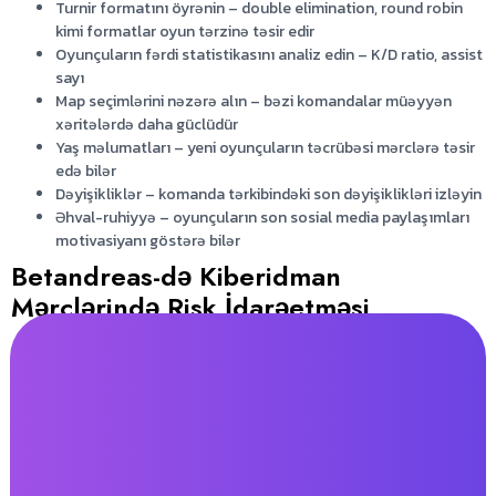
Turnir formatını öyrənin – double elimination, round robin
kimi formatlar oyun tərzinə təsir edir
Oyunçuların fərdi statistikasını analiz edin – K/D ratio, assist
sayı
Map seçimlərini nəzərə alın – bəzi komandalar müəyyən
xəritələrdə daha güclüdür
Yaş məlumatları – yeni oyunçuların təcrübəsi mərclərə təsir
edə bilər
Dəyişikliklər – komanda tərkibindəki son dəyişiklikləri izləyin
Əhval-ruhiyyə – oyunçuların son sosial media paylaşımları
motivasiyanı göstərə bilər
Betandreas-də Kiberidman
Mərclərində Risk İdarəetməsi
Mərclər həmişə risk daşıyır. Betandreas-də məsuliyyətli oyun
prinsiplərinə riayət etmək vacibdir. Aşağıda riski azaltmaq üçün
praktik həll yolları təklif edirəm.
Büdcə təyin edin – aylıq mərc limiti qoyun, məsələn 50 AZN
Mərc məbləğini tənzimləyin – hər mərc üçün büdcənin 5%-
dən çoxunu ayırmayın