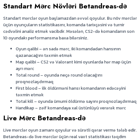
Standart Mərc Növləri Betandreas-də
Standart mərclər oyun başlamazdan əvvəl qoyulur. Bu növ mərclər
üçün oyunçuların statistikasını, komanda tarixçəsini və turnir
cədvəlini analiz etmək vacibdir. Məsələn, CS2-də komandanın son
10 oyundakı performansına baxa bilərsiniz.
Oyun qalibi – ən sadə mərc, iki komandadan hansının
qazanacağını təxmin etmək
Map qalibi – CS2 və Valorant kimi oyunlarda hər map üçün
ayrı mərc
Total round – oyunda neçə round olacağını
proqnozlaşdırmaq
First blood – ilk öldürməni hansı komandanın edəcəyini
təxmin etmək
Total kill – oyunda ümumi öldürmə sayını proqnozlaşdırmaq
Handikap – zəif komandaya xal üstünlüyü verərək mərc
Live Mərc Betandreas-də
Live mərclər oyun zamanı qoyulur və sürətli qərar vermə tələb edir.
Betandreas-də live mərclər üçün real vaxt statistikası təqdim