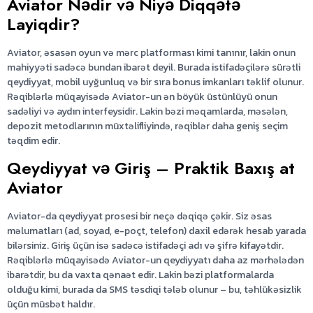
Aviator Nədir və Niyə Diqqətə
Layiqdir?
Aviator, əsasən oyun və mərc platforması kimi tanınır, lakin onun
mahiyyəti sadəcə bundan ibarət deyil. Burada istifadəçilərə sürətli
qeydiyyat, mobil uyğunluq və bir sıra bonus imkanları təklif olunur.
Rəqiblərlə müqayisədə Aviator-un ən böyük üstünlüyü onun
sadəliyi və aydın interfeysidir. Lakin bəzi məqamlarda, məsələn,
depozit metodlarının müxtəlifliyində, rəqiblər daha geniş seçim
təqdim edir.
Qeydiyyat və Giriş – Praktik Baxış at
Aviator
Aviator-da qeydiyyat prosesi bir neçə dəqiqə çəkir. Siz əsas
məlumatları (ad, soyad, e-poçt, telefon) daxil edərək hesab yarada
bilərsiniz. Giriş üçün isə sadəcə istifadəçi adı və şifrə kifayətdir.
Rəqiblərlə müqayisədə Aviator-un qeydiyyatı daha az mərhələdən
ibarətdir, bu da vaxta qənaət edir. Lakin bəzi platformalarda
olduğu kimi, burada da SMS təsdiqi tələb olunur – bu, təhlükəsizlik
üçün müsbət haldır.