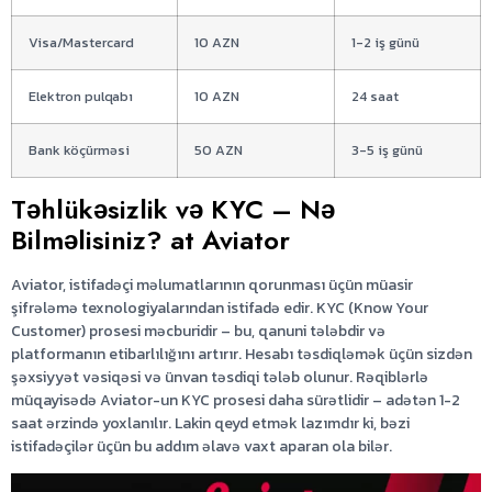
Visa/Mastercard
10 AZN
1-2 iş günü
Elektron pulqabı
10 AZN
24 saat
Bank köçürməsi
50 AZN
3-5 iş günü
Təhlükəsizlik və KYC – Nə
Bilməlisiniz? at Aviator
Aviator, istifadəçi məlumatlarının qorunması üçün müasir
şifrələmə texnologiyalarından istifadə edir. KYC (Know Your
Customer) prosesi məcburidir – bu, qanuni tələbdir və
platformanın etibarlılığını artırır. Hesabı təsdiqləmək üçün sizdən
şəxsiyyət vəsiqəsi və ünvan təsdiqi tələb olunur. Rəqiblərlə
müqayisədə Aviator-un KYC prosesi daha sürətlidir – adətən 1-2
saat ərzində yoxlanılır. Lakin qeyd etmək lazımdır ki, bəzi
istifadəçilər üçün bu addım əlavə vaxt aparan ola bilər.